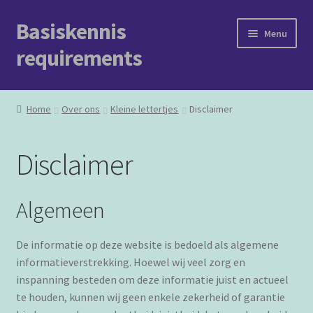
Basiskennis
Ga
Ga
Menu
door
naar
requirements
naar
de
navigatie
inhoud
Welkom
Home
Over ons
Kleine lettertjes
Disclaimer
Berichten
Disclaimer
Het boek
Opleidingen
Algemeen
Over ons
De informatie op deze website is bedoeld als algemene
informatieverstrekking. Hoewel wij veel zorg en
inspanning besteden om deze informatie juist en actueel
te houden, kunnen wij geen enkele zekerheid of garantie