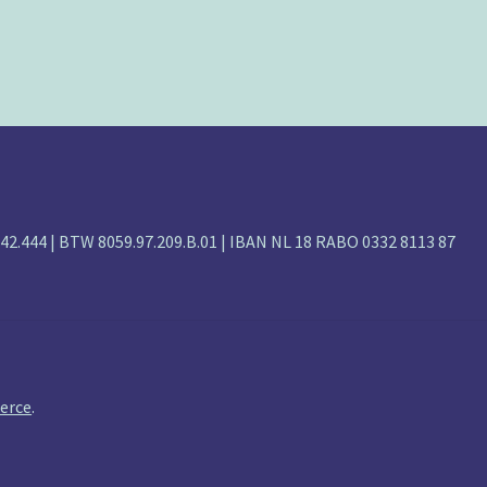
142.444 | BTW 8059.97.209.B.01 | IBAN NL 18 RABO 0332 8113 87
erce
.