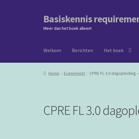
Basiskennis requireme
Ga
Ga
door
naar
Meer dan het boek alleen!
naar
de
navigatie
inhoud
Welkom
Berichten
Het boek
Home
Evenement
CPRE FL 3.0 dagopleiding 
CPRE FL 3.0 dagopl