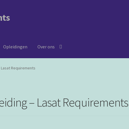
nts
Opleidingen
Over ons
– Lasat Requirements
eiding – Lasat Requirements