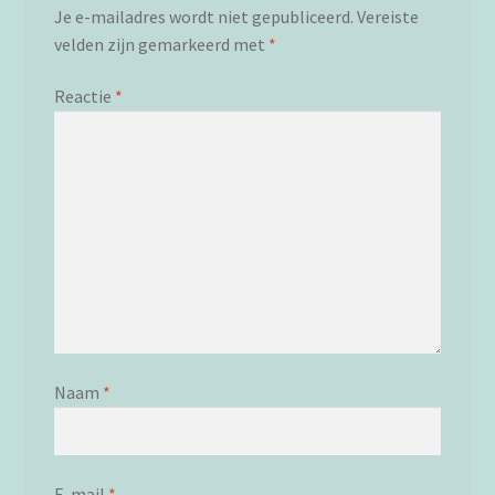
Je e-mailadres wordt niet gepubliceerd.
Vereiste
velden zijn gemarkeerd met
*
Reactie
*
Naam
*
E-mail
*