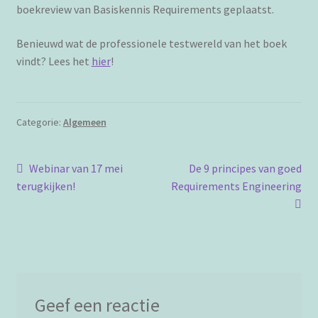
boekreview van Basiskennis Requirements geplaatst.
Benieuwd wat de professionele testwereld van het boek
vindt? Lees het
hier
!
Categorie:
Algemeen
Bericht
Vorig
Volgend
Webinar van 17 mei
De 9 principes van goed
bericht:
bericht:
terugkijken!
Requirements Engineering
navigatie
Geef een reactie