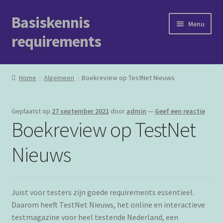
Basiskennis
Ga
Ga
Menu
door
naar
requirements
naar
de
navigatie
inhoud
Welkom
Home
Algemeen
Boekreview op TestNet Nieuws
Berichten
Geplaatst op
27 september 2021
door
admin
—
Geef een reactie
Het boek
Boekreview op TestNet
Opleidingen
Nieuws
Over ons
Juist voor testers zijn goede requirements essentieel.
Daarom heeft TestNet Nieuws, het online en interactieve
testmagazine voor heel testende Nederland, een