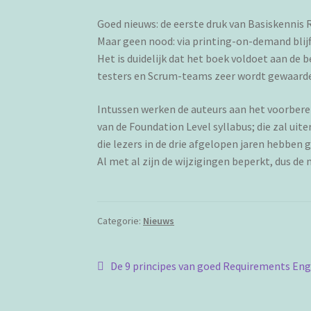
Goed nieuws: de eerste druk van Basiskennis 
Maar geen nood: via printing-on-demand blijf
Het is duidelijk dat het boek voldoet aan de
testers en Scrum-teams zeer wordt gewaarde
Intussen werken de auteurs aan het voorbere
van de Foundation Level syllabus; die zal ui
die lezers in de drie afgelopen jaren hebben 
Al met al zijn de wijzigingen beperkt, dus de
Categorie:
Nieuws
Bericht
Vorig
De 9 principes van goed Requirements Eng
bericht:
navigatie