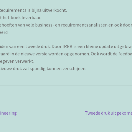
Requirements is bijna uitverkocht.
t het boek leverbaar.
 behoeften van vele business- en requirementsanalisten en ook doo
erd.
iden van een tweede druk. Door IREB is een kleine update uitgebr
teraard in de nieuwe versie worden opgenomen. Ook wordt de feedb
gegeven verwerkt.
 nieuwe druk zal spoedig kunnen verschijnen.
Volgend
ineering
Tweede druk uitgekom
bericht: