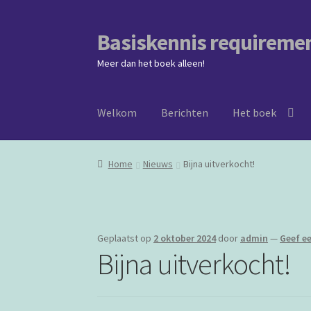
Basiskennis requireme
Ga
Ga
door
naar
Meer dan het boek alleen!
naar
de
navigatie
inhoud
Welkom
Berichten
Het boek
Home
Nieuws
Bijna uitverkocht!
Geplaatst op
2 oktober 2024
door
admin
—
Geef ee
Bijna uitverkocht!