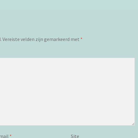
.
Vereiste velden zijn gemarkeerd met
*
mail
*
Site