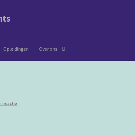
nts
Opleidingen
Over ons
n reactie