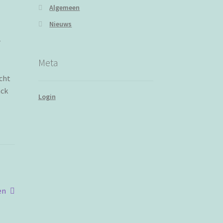
Algemeen
Nieuws
r
Meta
acht
ack
Login
en