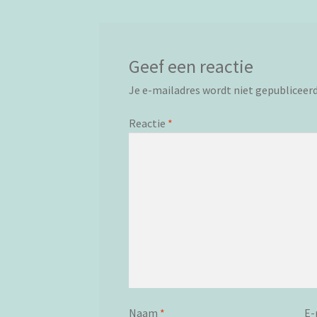
Geef een reactie
Je e-mailadres wordt niet gepubliceerd
Reactie
*
Naam
*
E-