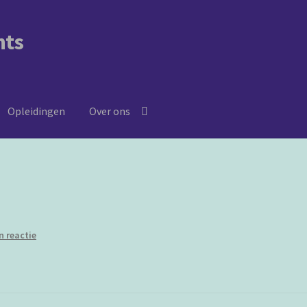
nts
Opleidingen
Over ons
n reactie