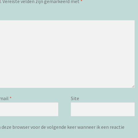
.
Vereiste velden zijn gemarkeerd met
*
mail
*
Site
n deze browser voor de volgende keer wanneer ik een reactie