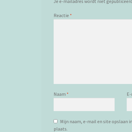
Je e-mailadres wordt niet gepubliceerd
Reactie
*
Naam
*
E-
Mijn naam, e-mail en site opslaan i
plaats.