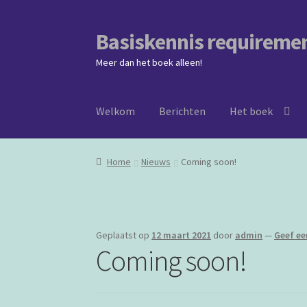
Basiskennis requireme
Ga
Ga
door
naar
Meer dan het boek alleen!
naar
de
navigatie
inhoud
Welkom
Berichten
Het boek
Home
Nieuws
Coming soon!
Geplaatst op
12 maart 2021
door
admin
—
Geef ee
Coming soon!